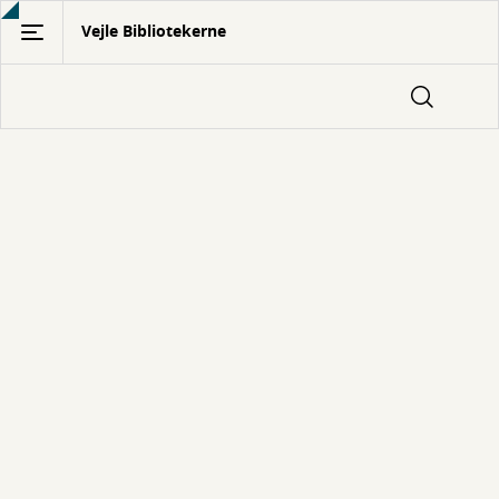
Gå
Vejle Bibliotekerne
til
hovedindhold