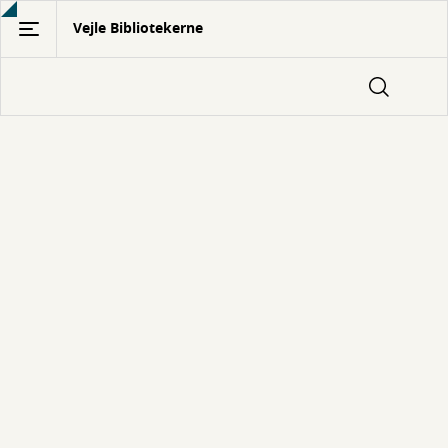
Gå
Vejle Bibliotekerne
til
hovedindhold