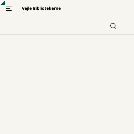
Gå
Vejle Bibliotekerne
til
hovedindhold