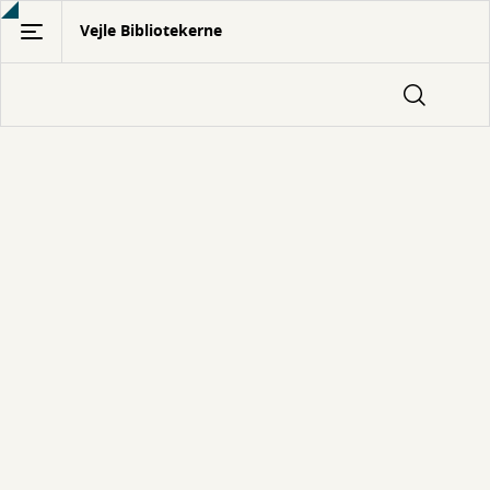
Gå
Vejle Bibliotekerne
til
hovedindhold