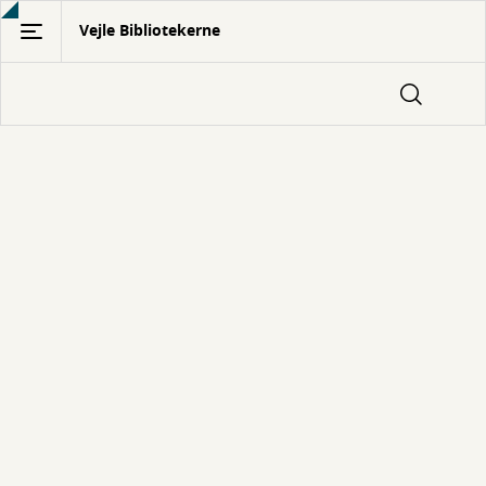
Gå
Vejle Bibliotekerne
til
hovedindhold