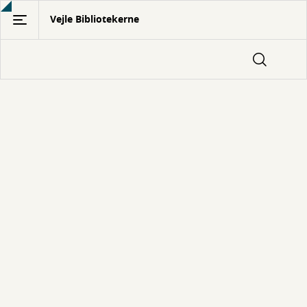
Gå
Vejle Bibliotekerne
til
hovedindhold