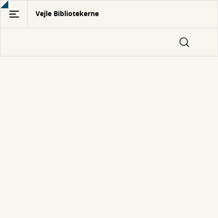
Gå
Vejle Bibliotekerne
til
hovedindhold