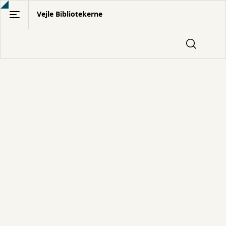
Gå
Vejle Bibliotekerne
til
hovedindhold