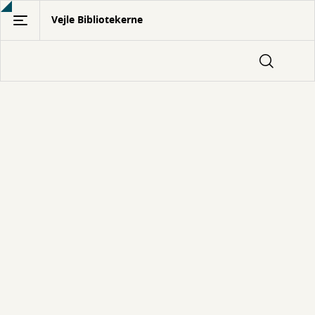
Gå
Vejle Bibliotekerne
til
hovedindhold