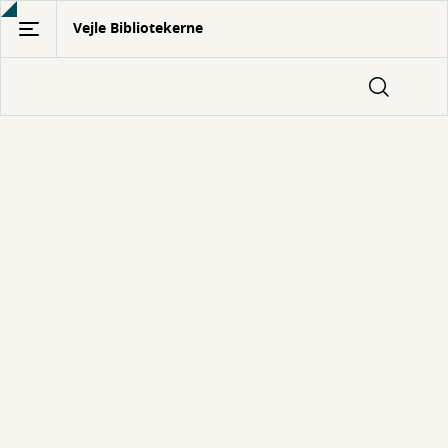
Gå
Vejle Bibliotekerne
til
hovedindhold