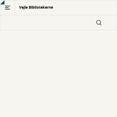
Gå
Vejle Bibliotekerne
til
hovedindhold