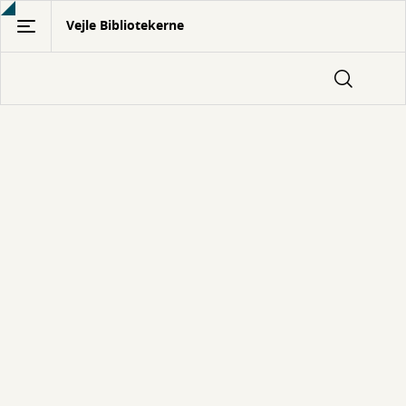
Gå
Vejle Bibliotekerne
til
hovedindhold