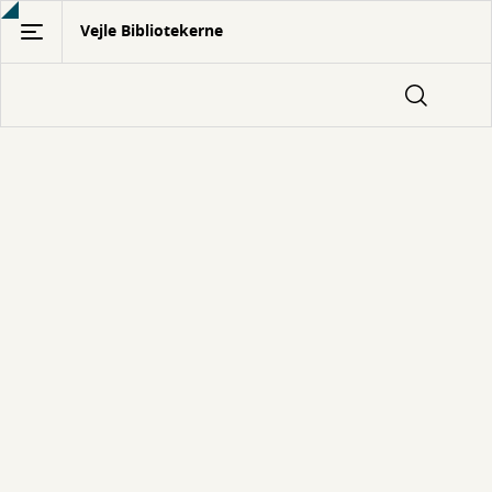
Gå
Vejle Bibliotekerne
til
hovedindhold