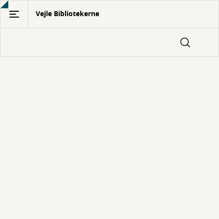
Gå
Vejle Bibliotekerne
til
hovedindhold