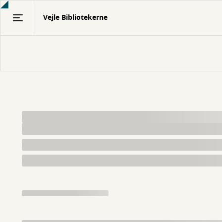
Gå
Vejle Bibliotekerne
til
hovedindhold