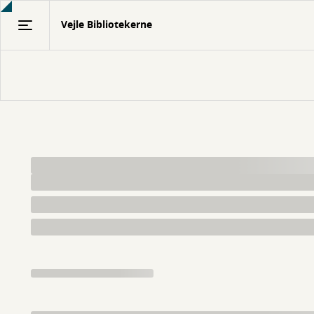
Gå
Vejle Bibliotekerne
til
hovedindhold