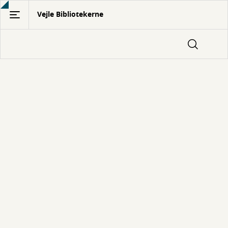
Gå
Vejle Bibliotekerne
til
hovedindhold