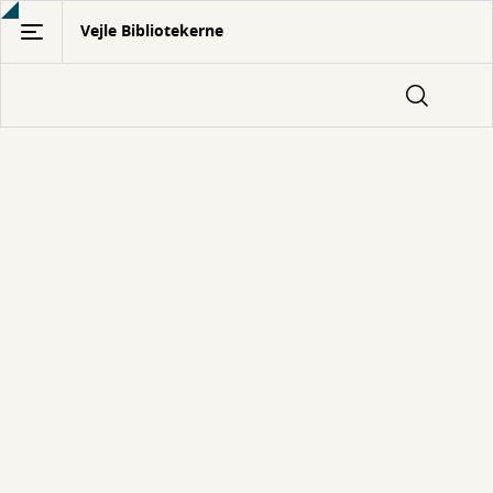
Gå
Vejle Bibliotekerne
til
hovedindhold