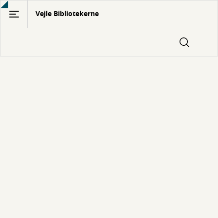
Gå
Vejle Bibliotekerne
til
hovedindhold