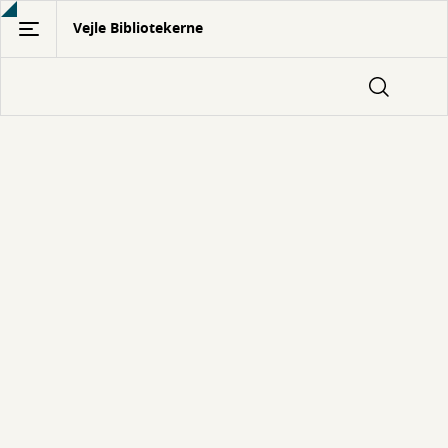
Gå
Vejle Bibliotekerne
til
hovedindhold