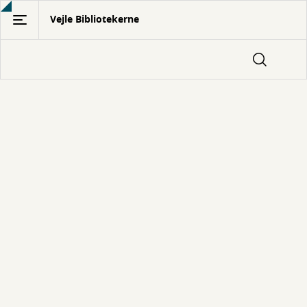
Gå
Vejle Bibliotekerne
til
hovedindhold