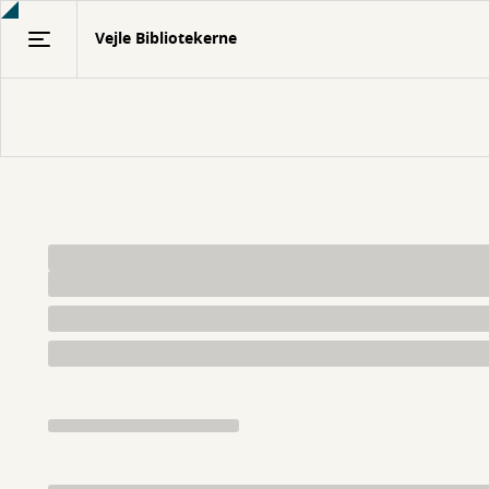
Gå
Vejle Bibliotekerne
til
hovedindhold