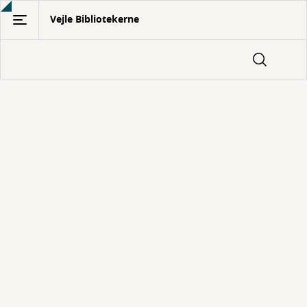
Gå
Vejle Bibliotekerne
til
hovedindhold