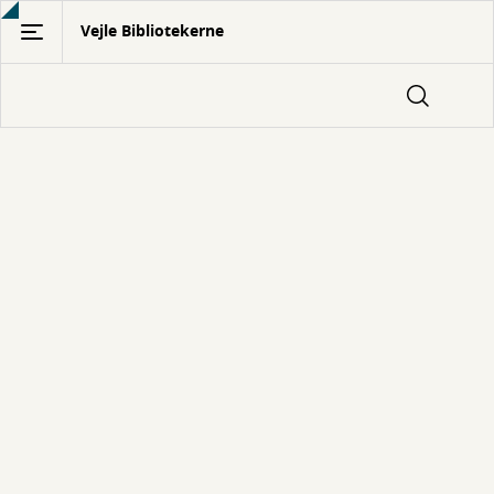
Gå
Vejle Bibliotekerne
til
hovedindhold