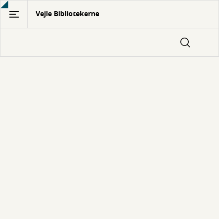
Gå
Vejle Bibliotekerne
til
hovedindhold