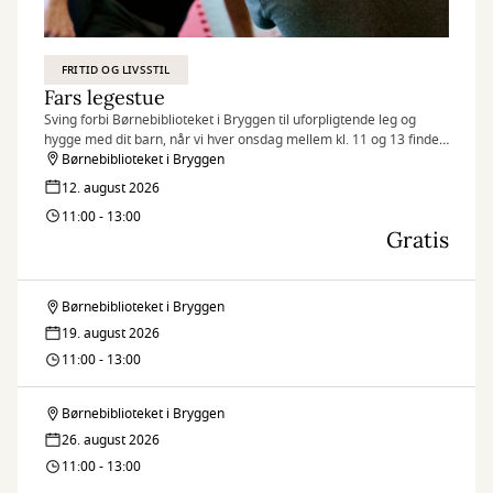
FRITID OG LIVSSTIL
Fars legestue
Sving forbi Børnebiblioteket i Bryggen til uforpligtende leg og
hygge med dit barn, når vi hver onsdag mellem kl. 11 og 13 finder
legetøjet frem og inviterer til Fars legestue.
Børnebiblioteket i Bryggen
12. august 2026
11:00 - 13:00
Gratis
Børnebiblioteket i Bryggen
Fars
19. august 2026
legestue
11:00 - 13:00
Børnebiblioteket i Bryggen
Fars
26. august 2026
legestue
11:00 - 13:00