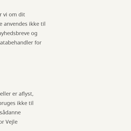
 vi om dit
e anvendes ikke til
 nyhedsbreve og
databehandler for
ler er aflyst,
ruges ikke til
g sådanne
r Vejle