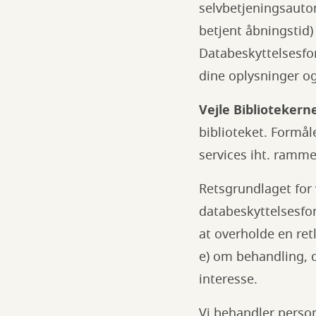
selvbetjeningsautom
betjent åbningstid) 
Databeskyttelsesfo
dine oplysninger og
Vejle Bibliotekern
biblioteket. Formå
services iht. ramme
Retsgrundlaget for
databeskyttelsesfor
at overholde en retl
e) om behandling, d
interesse.
Vi behandler perso