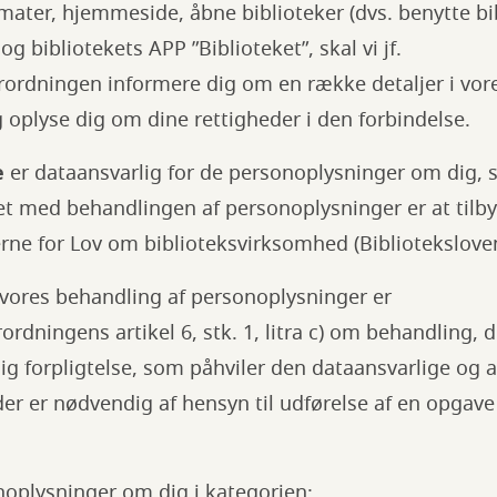
ater, hjemmeside, åbne biblioteker (dvs. benytte bi
og bibliotekets APP ”Biblioteket”, skal vi jf.
rordningen informere dig om en række detaljer i vor
 oplyse dig om dine rettigheder i den forbindelse.
e
er dataansvarlig for de personoplysninger om dig, s
let med behandlingen af personoplysninger er at tilb
rne for Lov om biblioteksvirksomhed (Biblioteksloven
 vores behandling af personoplysninger er
ordningens artikel 6, stk. 1, litra c) om behandling, 
ig forpligtelse, som påhviler den dataansvarlige og arti
er er nødvendig af hensyn til udførelse af en opgav
noplysninger om dig i kategorien: