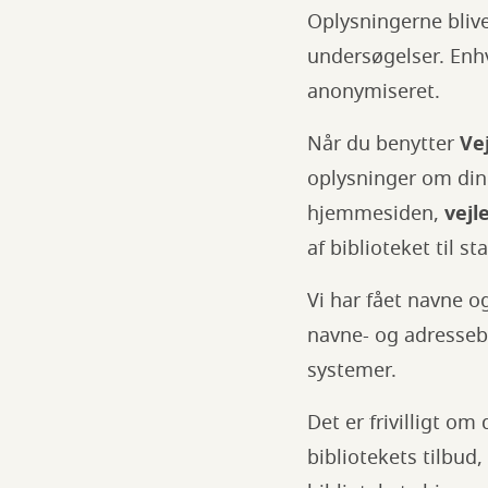
Oplysningerne bliv
undersøgelser. Enhv
anonymiseret.
Når du benytter
Ve
oplysninger om din 
hjemmesiden,
vejl
af biblioteket til s
Vi har fået navne o
navne- og adressebes
systemer.
Det er frivilligt o
bibliotekets tilbud