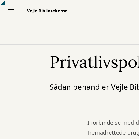
Gå
Vejle Bibliotekerne
til
hovedindhold
Privatlivspol
Sådan behandler Vejle Bi
I forbindelse med 
fremadrettede bru