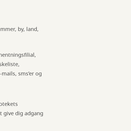
mmer, by, land,
hentningsfilial,
skeliste,
mails, sms’er og
iotekets
t give dig adgang