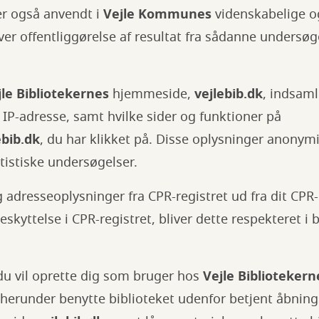
er også anvendt i
Vejle Kommunes
videnskabelige og
er offentliggørelse af resultat fra sådanne undersøge
jle Bibliotekernes
hjemmeside,
vejlebib.dk
, indsaml
IP-adresse, samt hvilke sider og funktioner på
ebib.dk
, du har klikket på. Disse oplysninger anonym
tatistiske undersøgelser.
g adresseoplysninger fra CPR-registret ud fra dit CP
kyttelse i CPR-registret, bliver dette respekteret i b
m du vil oprette dig som bruger hos
Vejle Bibliotekern
, herunder benytte biblioteket udenfor betjent åbning