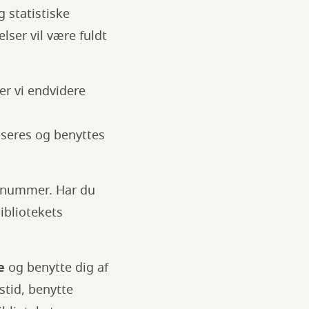
 statistiske
lser vil være fuldt
er vi endvidere
iseres og benyttes
R-nummer. Har du
ibliotekets
e
og benytte dig af
stid, benytte