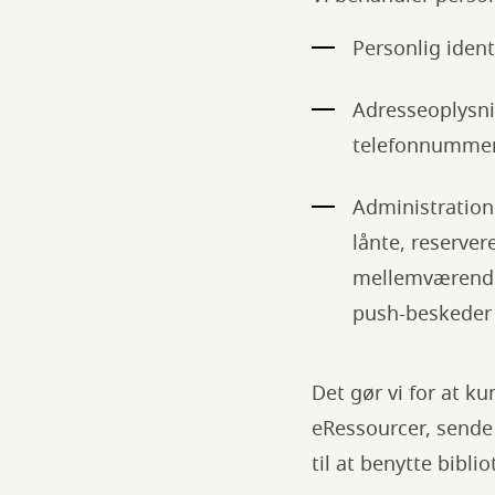
Personlig iden
Adresseoplysni
telefonnummer,
Administration a
lånte, reserver
mellemværender
push-beskeder s
Det gør vi for at k
eRessourcer, sende
til at benytte bibli