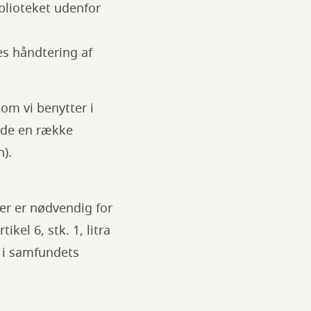
blioteket udenfor
es håndtering af
om vi benytter i
yde en række
).
der er nødvendig for
kel 6, stk. 1, litra
e i samfundets