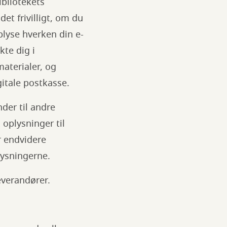
ibliotekets
det frivilligt, om du
plyse hverken din e-
kte dig i
aterialer, og
gitale postkasse.
der til andre
x oplysninger til
r endvidere
lysningerne.
everandører.