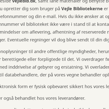
meside
vejlebib.dk
, samt låne materialer og benytte b
du opretter dig som bruger på
Vejle Bibliotekerne
er 
elefonnummer og din e-mail. Hvis du ikke ønsker at o
onnummer vil biblioteket ikke være i stand til at konta
indelser om aflevering, afhentning af reserverede m
er. Eventuelle regninger vil dog blive sendt til din di
onoplysninger til andre offentlige myndigheder, herun
r berettigede eller forpligtede til det. Vi overdrager f
med inddrivelse af gebyrer og erstatning. Vi overlade
til databehandlere, der på vores vegne behandler op
ktronisk form er fysisk opbevaret sikkert hos vores l
er også behandlet hos vores leverandører.