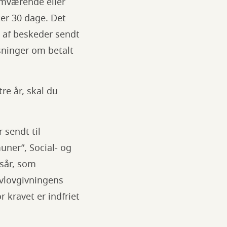
emværende eller
ter 30 dage. Det
t af beskeder sendt
ysninger om betalt
re år, skal du
sendt til
uner”, Social- og
bsår, som
ivlovgivningens
 kravet er indfriet