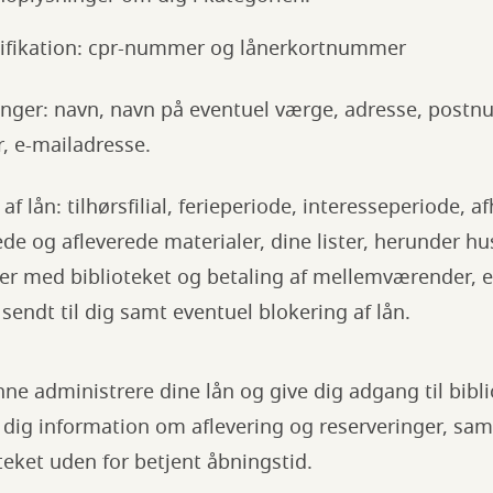
tifikation: cpr-nummer og lånerkortnummer
nger: navn, navn på eventuel værge, adresse, postnu
 e-mailadresse.
f lån: tilhørsfilial, ferieperiode, interesseperiode, af
ede og afleverede materialer, dine lister, herunder hu
 med biblioteket og betaling af mellemværender, e-
endt til dig samt eventuel blokering af lån.
unne administrere dine lån og give dig adgang til bibl
 dig information om aflevering og reserveringer, sam
oteket uden for betjent åbningstid.