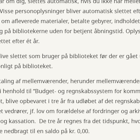
ar om dig, slettes automatisk, hvis du ikke har mell
. Visse personoplysninger bliver automatisk slettet ef
om afleverede materialer, betalte gebyrer, indholde
øg på bibliotekerne uden for betjent åbningstid. Opl
ttet efter ét år.
ive slettet som bruger på biblioteket før der er gået t
ligt på biblioteket.
aling af mellemværender, herunder mellemværender 
 i henhold til ”Budget- og regnskabssystem for komm
t, blive opbevaret i tre år fra udløbet af det regnska
 vedrører, jf. lov om forældelse af fordringer og ark
og kassation. De tre år regnes fra det tidspunkt, hvor
 nedbragt til en saldo på kr. 0,00.