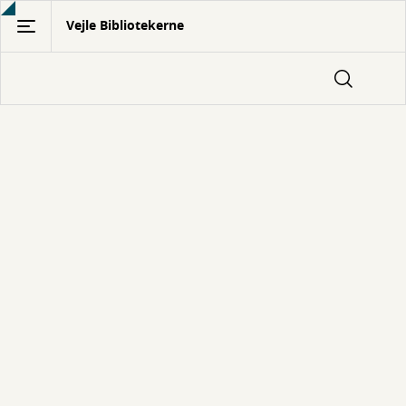
Gå
Vejle Bibliotekerne
til
hovedindhold