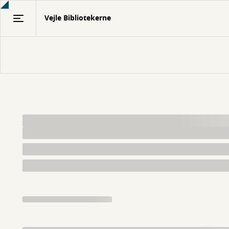
Gå
Vejle Bibliotekerne
til
hovedindhold