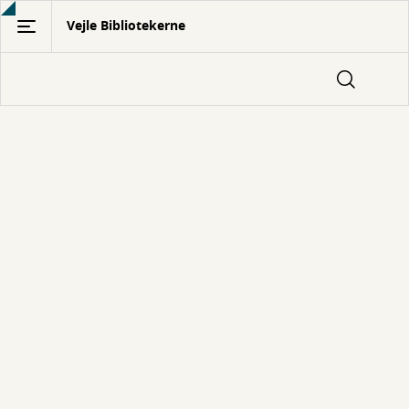
Gå
Vejle Bibliotekerne
til
hovedindhold