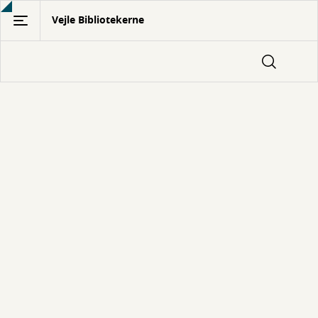
Gå
Vejle Bibliotekerne
til
hovedindhold