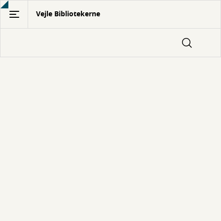
Gå
Vejle Bibliotekerne
til
hovedindhold