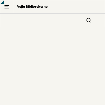
Gå
Vejle Bibliotekerne
til
hovedindhold