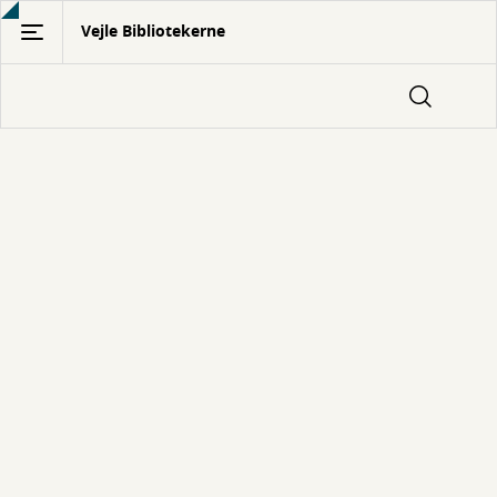
Gå
Vejle Bibliotekerne
til
hovedindhold