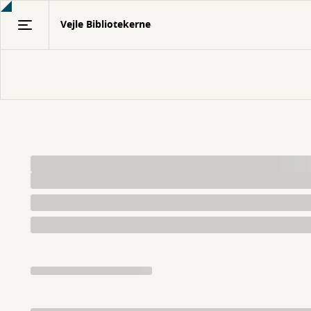
Gå
Vejle Bibliotekerne
til
hovedindhold