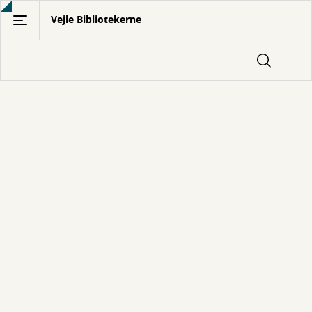
Gå
Vejle Bibliotekerne
til
hovedindhold