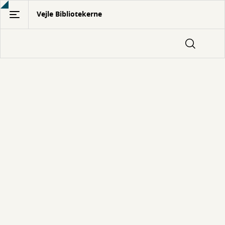
Gå
Vejle Bibliotekerne
til
hovedindhold