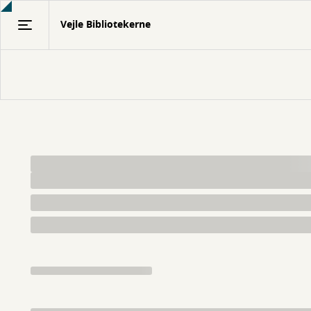
Gå
Vejle Bibliotekerne
til
hovedindhold