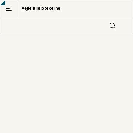
Gå
Vejle Bibliotekerne
til
hovedindhold