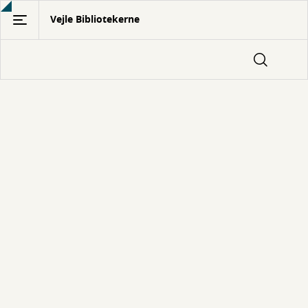
Gå
Vejle Bibliotekerne
til
hovedindhold