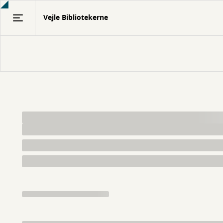
Gå
Vejle Bibliotekerne
til
hovedindhold