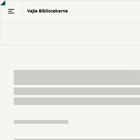
Gå
Vejle Bibliotekerne
til
hovedindhold