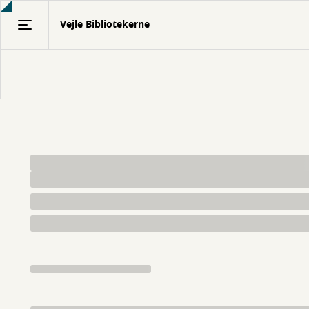
Gå
Vejle Bibliotekerne
til
hovedindhold