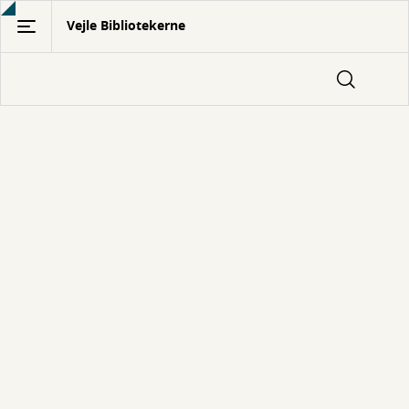
Gå
Vejle Bibliotekerne
til
hovedindhold