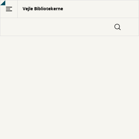
Gå
Vejle Bibliotekerne
til
hovedindhold