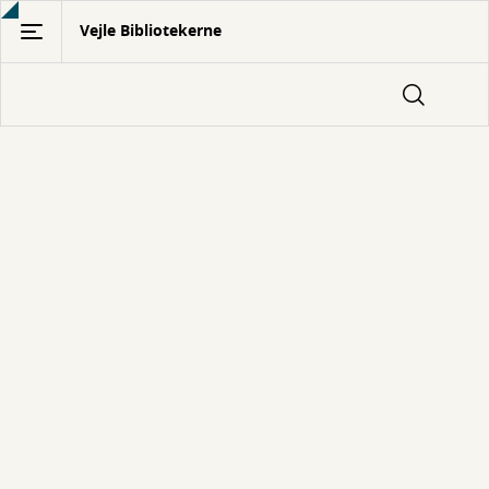
Gå
Vejle Bibliotekerne
til
hovedindhold