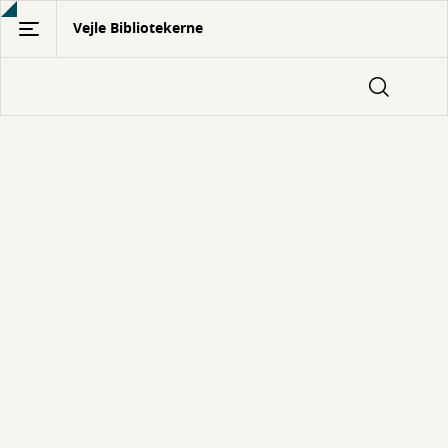
Gå
Vejle Bibliotekerne
til
hovedindhold