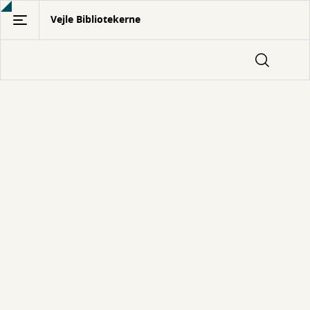
Gå
Vejle Bibliotekerne
til
hovedindhold