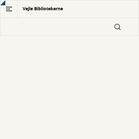
Gå
Vejle Bibliotekerne
til
hovedindhold