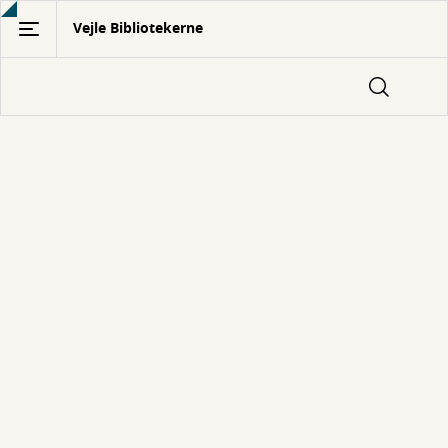
Gå
Vejle Bibliotekerne
til
hovedindhold